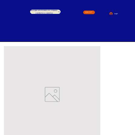
Busque um Produto, ex.: Arquivo,
4000-1517
cardernos, canetas
Login