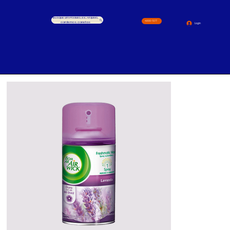
Busque um Produto, ex.: Arquivo,
4000-1517
cardernos, canetas
Login