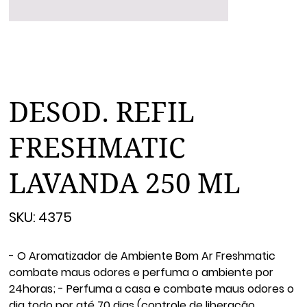
DESOD. REFIL
FRESHMATIC
LAVANDA 250 ML
SKU
SKU:
4375
4375
- O Aromatizador de Ambiente Bom Ar Freshmatic
combate maus odores e perfuma o ambiente por
24horas; - Perfuma a casa e combate maus odores o
dia todo por até 70 dias (controle de liberação