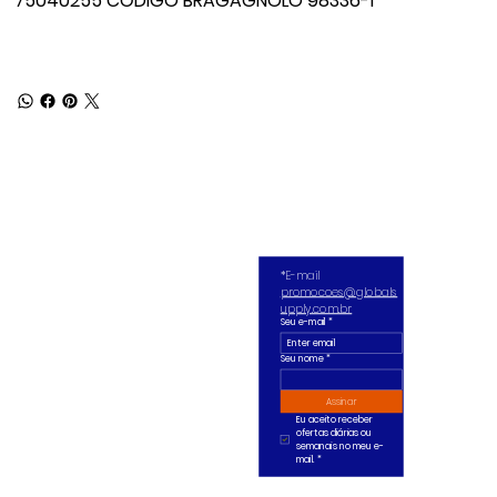
75040255 CÓDIGO BRAGAGNOLO 98336-1
*E-mail 
promocoes@globals
upply.com.br
Seu e-mail
*
Seu nome *
Assinar
Eu aceito receber 
ofertas diárias ou 
semanais no meu e-
mail.
*