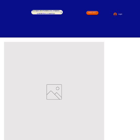
Busque um Produto, ex.: Arquivo,
4000-1517
cardernos, canetas
Login