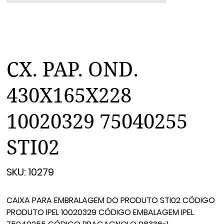
CX. PAP. OND.
430X165X228
10020329 75040255
STI02
SKU
SKU:
10279
10279
CAIXA PARA EMBRALAGEM DO PRODUTO STI02 CÓDIGO
PRODUTO IPEL 10020329 CÓDIGO EMBALAGEM IPEL