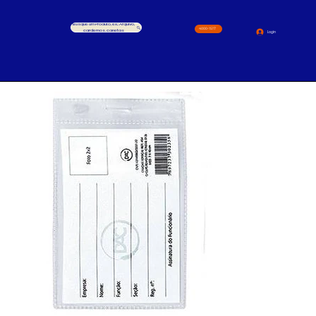
Busque um Produto, ex.: Arquivo,
4000-1517
cardernos, canetas
Login