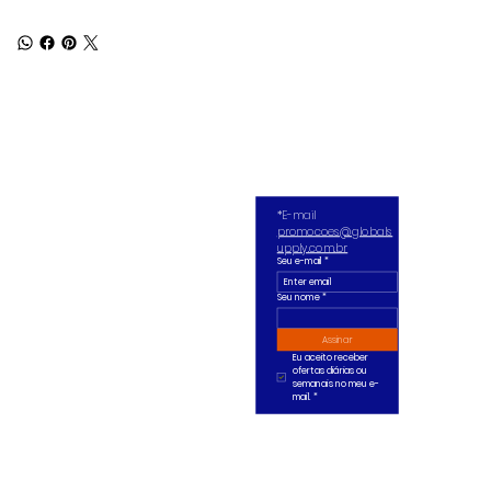
*E-mail 
promocoes@globals
upply.com.br
Seu e-mail
*
Seu nome *
Assinar
Eu aceito receber 
ofertas diárias ou 
semanais no meu e-
mail.
*