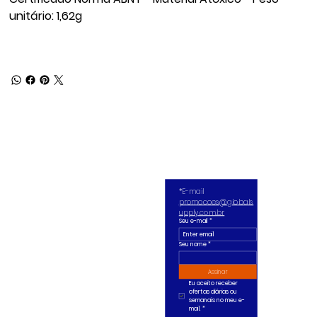
unitário: 1,62g
*E-mail 
promocoes@globals
upply.com.br
Seu e-mail
*
Seu nome *
Assinar
Eu aceito receber 
ofertas diárias ou 
semanais no meu e-
mail.
*