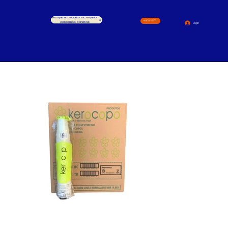
Busque um Produto, ex.: Arquivo,
4000-1517
cardernos, canetas
Login