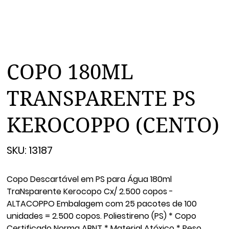
COPO 180ML
TRANSPARENTE PS
KEROCOPPO (CENTO)
SKU
SKU:
13187
13187
Copo Descartável em PS para Água 180ml
TraNsparente Kerocopo Cx/ 2.500 copos -
ALTACOPPO Embalagem com 25 pacotes de 100
unidades = 2.500 copos. Poliestireno (PS) * Copo
Certificado Norma ABNT * Material Atóxico * Peso