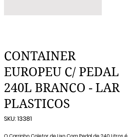
CONTAINER
EUROPEU C/ PEDAL
240L BRANCO - LAR
PLASTICOS
SKU
SKU:
13381
13381
O Carrinho Coletor de Lixo Com Pedal de 240 Litros é