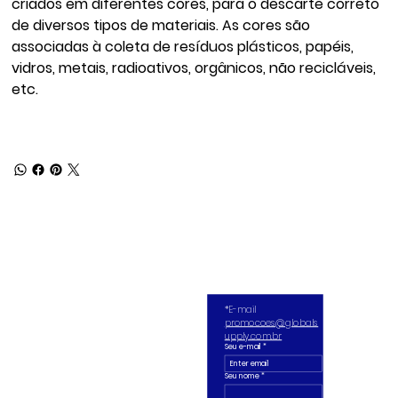
criados em diferentes cores, para o descarte correto
de diversos tipos de materiais. As cores são
associadas à coleta de resíduos plásticos, papéis,
vidros, metais, radioativos, orgânicos, não recicláveis,
etc.
*E-mail 
promocoes@globals
upply.com.br
Seu e-mail
*
Seu nome *