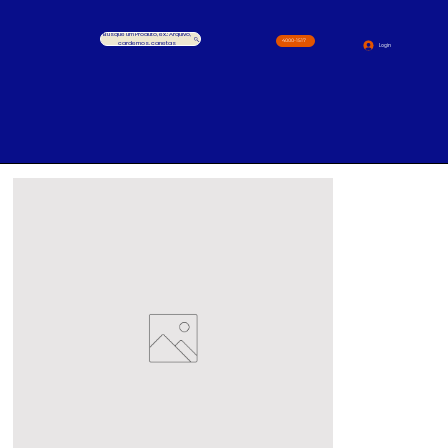
Busque um Produto, ex.: Arquivo,
4000-1517
cardernos, canetas
Login