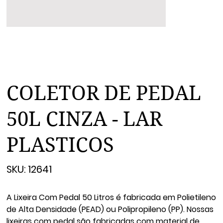
COLETOR DE PEDAL
50L CINZA - LAR
PLASTICOS
SKU
SKU:
12641
12641
A Lixeira Com Pedal 50 Litros é fabricada em Polietileno
de Alta Densidade (PEAD) ou Polipropileno (PP). Nossas
lixeiras com pedal são fabricadas com material de