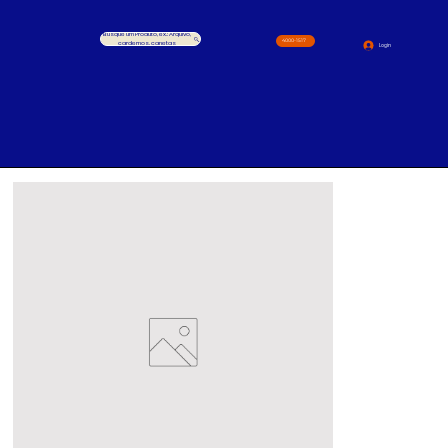
Busque um Produto, ex.: Arquivo,
4000-1517
cardernos, canetas
Login