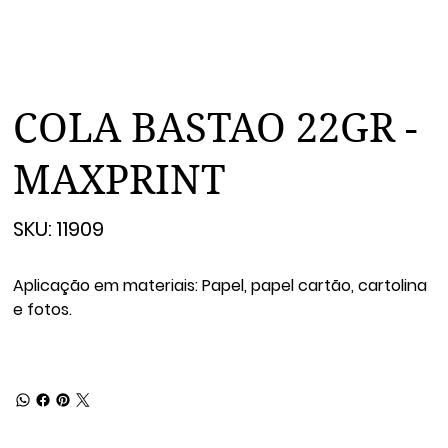
COLA BASTAO 22GR -
MAXPRINT
SKU
SKU:
11909
11909
Aplicação em materiais: Papel, papel cartão, cartolina
e fotos.