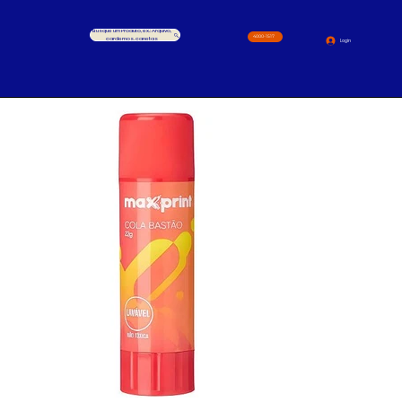
Busque um Produto, ex.: Arquivo,
4000-1517
cardernos, canetas
Login