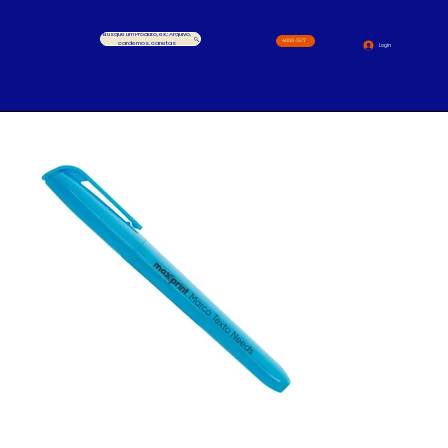
Busque um Produto, ex.: Arquivo,
4000-1517
cardernos, canetas
Login