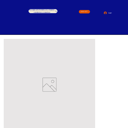
Busque um Produto, ex.: Arquivo,
4000-1517
cardernos, canetas
Login