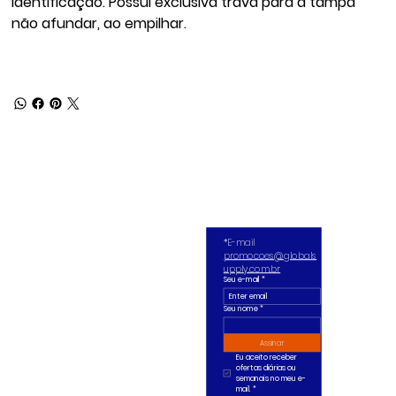
identificação. Possui exclusiva trava para a tampa
não afundar, ao empilhar.
*E-mail 
promocoes@globals
upply.com.br
Seu e-mail
*
Seu nome *
Assinar
Eu aceito receber 
ofertas diárias ou 
semanais no meu e-
mail.
*