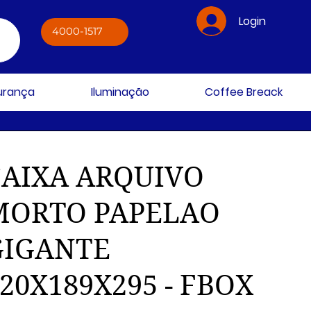
Login
4000-1517
gurança
Iluminação
Coffee Breack
CAIXA ARQUIVO
MORTO PAPELAO
GIGANTE
20X189X295 - FBOX