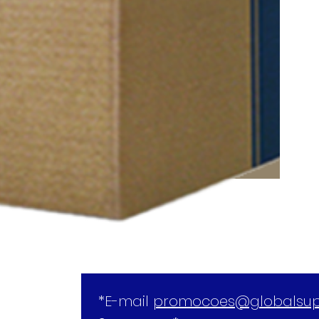
*E-mail 
promocoes@globalsup