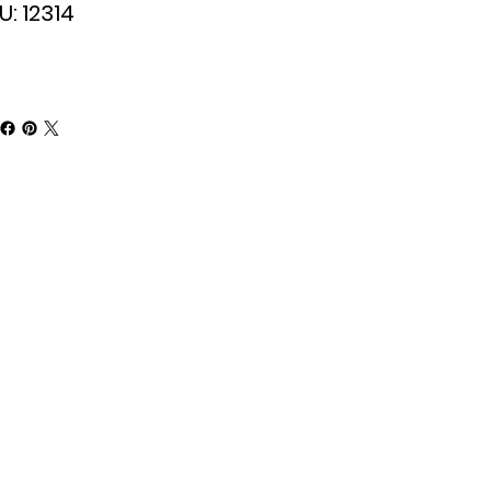
SKU
U:
12314
12314