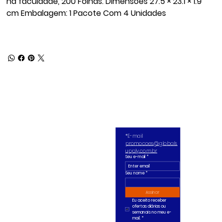
na faculdade, 200 Folhas. Dimensões 27.5 × 23.1 × 1.9
cm Embalagem: 1 Pacote Com 4 Unidades
*E-mail 
promocoes@globals
upply.com.br
Seu e-mail
*
Seu nome *
Assinar
Eu aceito receber 
ofertas diárias ou 
semanais no meu e-
mail.
*