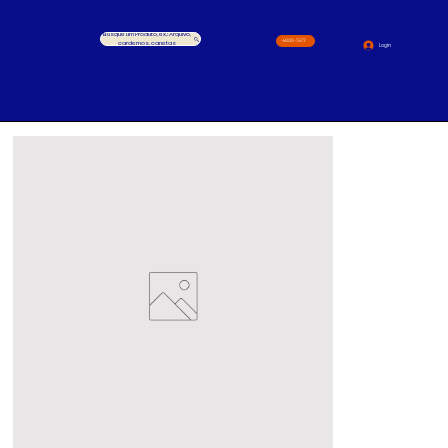
Busque um Produto, ex.: Arquivo,
4000-1517
cardernos, canetas
Login