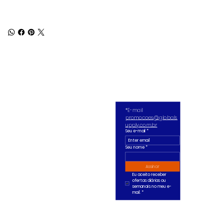
*E-mail 
promocoes@globals
upply.com.br
Seu e-mail
*
Seu nome *
Assinar
Eu aceito receber 
ofertas diárias ou 
semanais no meu e-
mail.
*