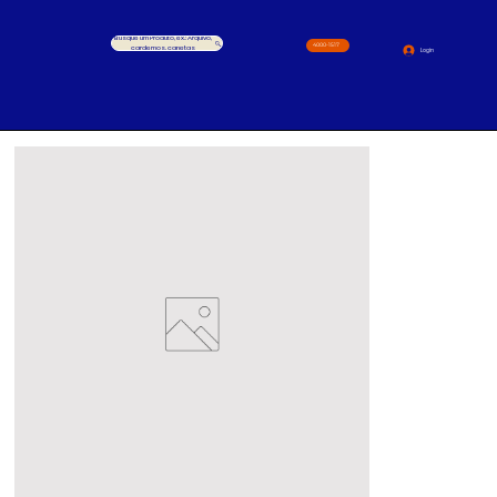
Busque um Produto, ex.: Arquivo,
4000-1517
cardernos, canetas
Login