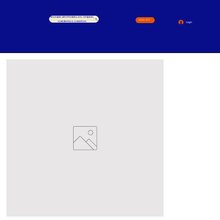
Busque um Produto, ex.: Arquivo,
4000-1517
cardernos, canetas
Login