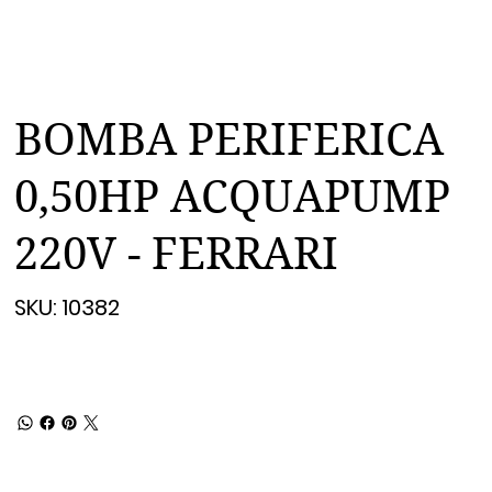
BOMBA PERIFERICA
0,50HP ACQUAPUMP
220V - FERRARI
SKU
SKU:
10382
10382