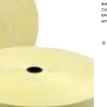
Bo
Có
KP
em