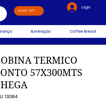
Login
4000-1517
gurança
Iluminação
Coffee Breack
BOBINA TERMICO
PONTO 57X300MTS
THEGA
SKU
U:
13084
13084