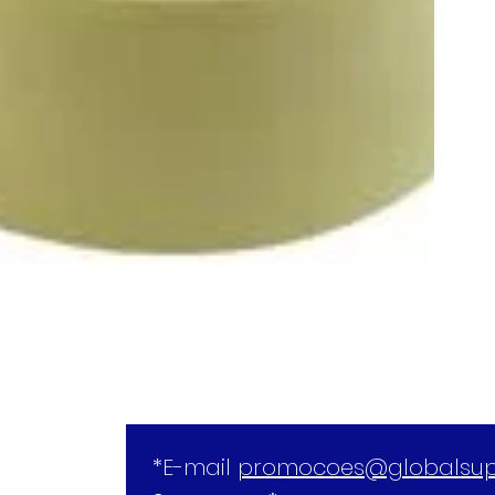
*E-mail 
promocoes@globalsup