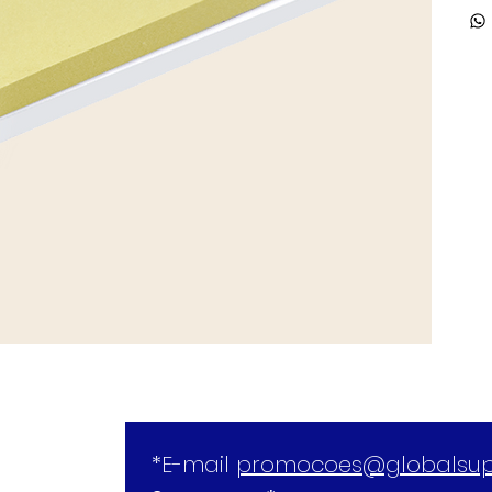
*E-mail 
promocoes@globalsup