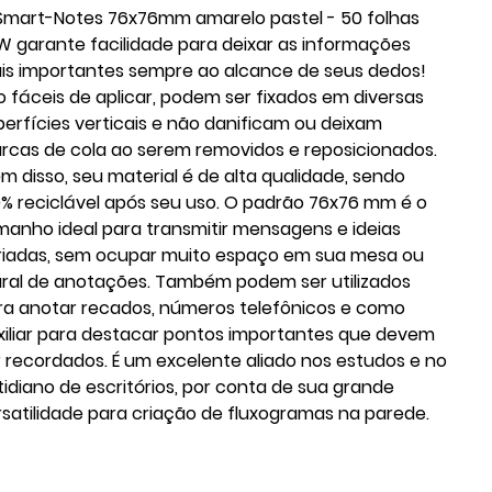
Smart-Notes 76x76mm amarelo pastel - 50 folhas
W garante facilidade para deixar as informações
is importantes sempre ao alcance de seus dedos!
o fáceis de aplicar, podem ser fixados em diversas
perfícies verticais e não danificam ou deixam
rcas de cola ao serem removidos e reposicionados.
ém disso, seu material é de alta qualidade, sendo
0% reciclável após seu uso. O padrão 76x76 mm é o
manho ideal para transmitir mensagens e ideias
riadas, sem ocupar muito espaço em sua mesa ou
ral de anotações. Também podem ser utilizados
ra anotar recados, números telefônicos e como
xiliar para destacar pontos importantes que devem
r recordados. É um excelente aliado nos estudos e no
tidiano de escritórios, por conta de sua grande
rsatilidade para criação de fluxogramas na parede.