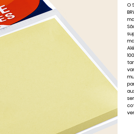
O 
BR
ma
Sã
su
ma
Al
10
ta
va
mu
pa
au
se
co
ve