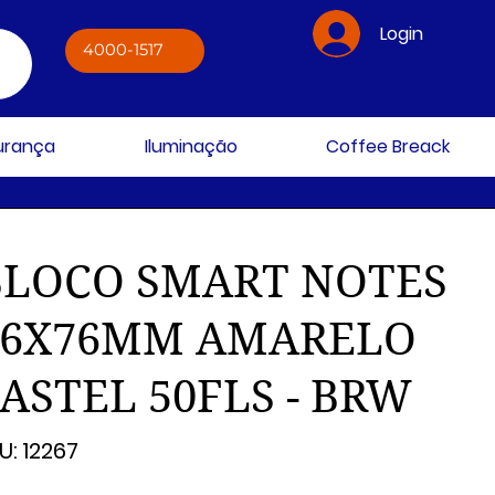
Login
4000-1517
gurança
Iluminação
Coffee Breack
BLOCO SMART NOTES
76X76MM AMARELO
ASTEL 50FLS - BRW
SKU
U:
12267
12267