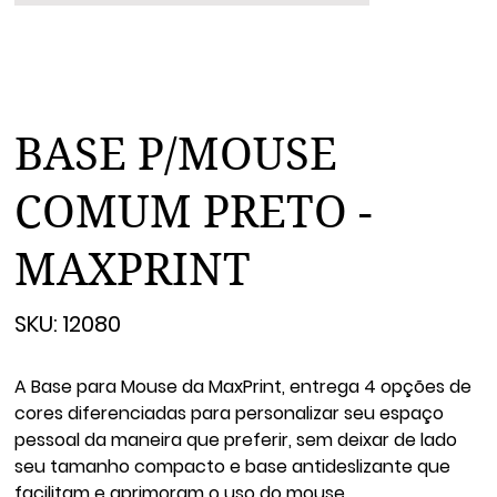
BASE P/MOUSE
COMUM PRETO -
MAXPRINT
SKU
SKU:
12080
12080
A Base para Mouse da MaxPrint, entrega 4 opções de
cores diferenciadas para personalizar seu espaço
pessoal da maneira que preferir, sem deixar de lado
seu tamanho compacto e base antideslizante que
facilitam e aprimoram o uso do mouse.