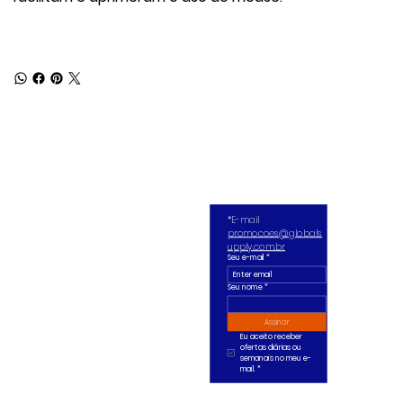
*E-mail 
promocoes@globals
upply.com.br
Seu e-mail
*
Seu nome *
Assinar
Eu aceito receber 
ofertas diárias ou 
semanais no meu e-
mail.
*