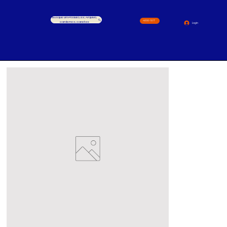
Busque um Produto, ex.: Arquivo,
4000-1517
cardernos, canetas
Login