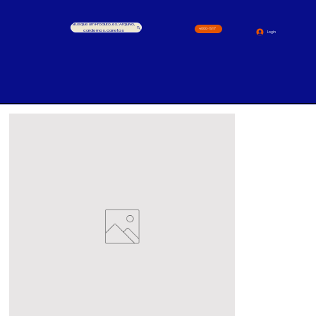
Busque um Produto, ex.: Arquivo,
4000-1517
cardernos, canetas
Login