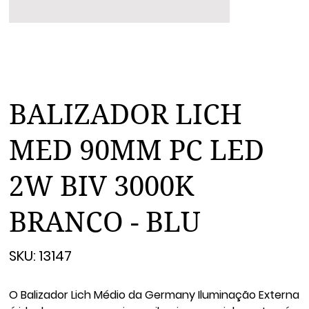
BALIZADOR LICH
MED 90MM PC LED
2W BIV 3000K
BRANCO - BLU
SKU
SKU:
13147
13147
O Balizador Lich Médio da Germany Iluminação Externa