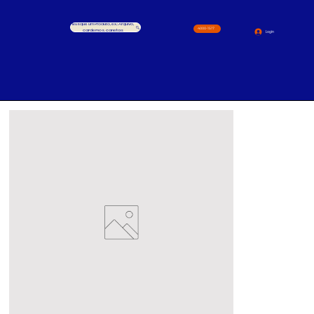
Busque um Produto, ex.: Arquivo,
4000-1517
cardernos, canetas
Login