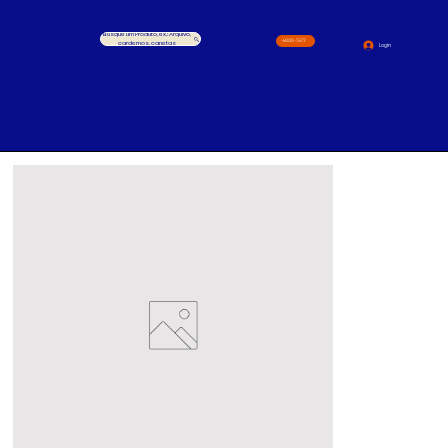
Busque um Produto, ex.: Arquivo,
4000-1517
cardernos, canetas
Login