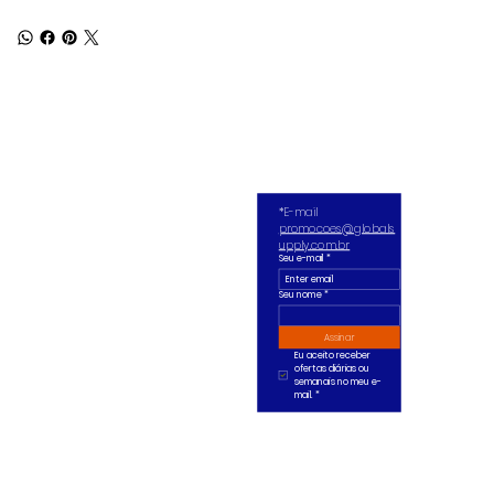
*E-mail 
promocoes@globals
upply.com.br
Seu e-mail
*
Seu nome *
Assinar
Eu aceito receber 
ofertas diárias ou 
semanais no meu e-
mail.
*