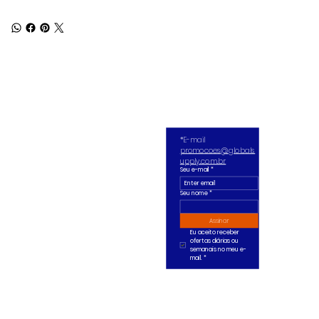
*E-mail 
promocoes@globals
upply.com.br
Seu e-mail
*
Seu nome *
Assinar
Eu aceito receber 
ofertas diárias ou 
semanais no meu e-
mail.
*