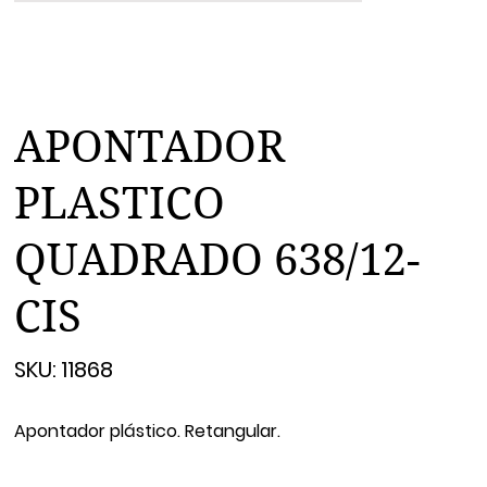
APONTADOR
PLASTICO
QUADRADO 638/12-
CIS
SKU
SKU:
11868
11868
Apontador plástico. Retangular.