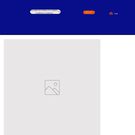
Busque um Produto, ex.: Arquivo,
4000-1517
cardernos, canetas
Login