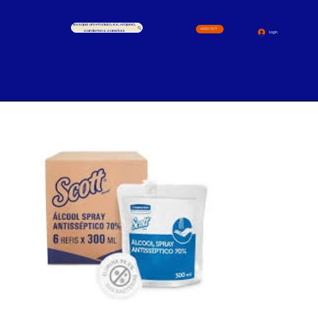
Busque um Produto, ex.: Arquivo,
4000-1517
cardernos, canetas
Login