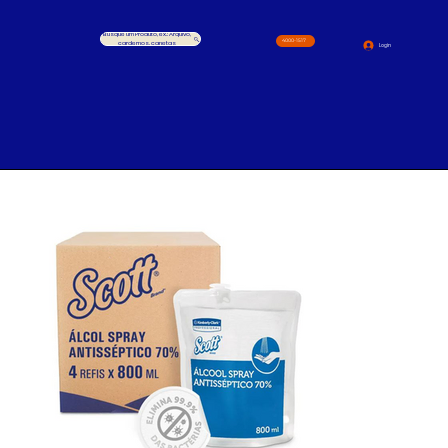
Busque um Produto, ex.: Arquivo,
4000-1517
cardernos, canetas
Login