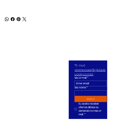
*E-mail 
promocoes@globals
upply.com.br
Seu e-mail
*
Seu nome *
Assinar
Eu aceito receber 
ofertas diárias ou 
semanais no meu e-
mail.
*