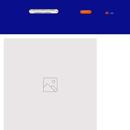
Busque um Produto, ex.: Arquivo,
4000-1517
cardernos, canetas
Login