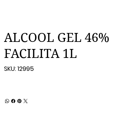
ALCOOL GEL 46%
FACILITA 1L
SKU
SKU:
12995
12995