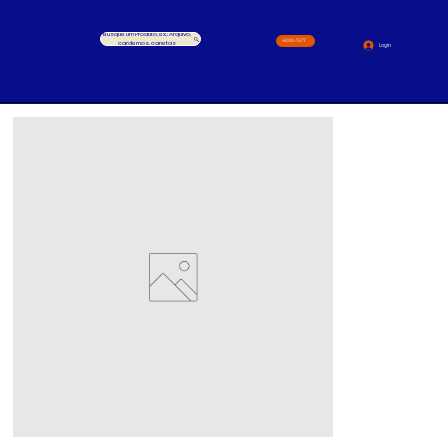
Busque um Produto, ex.: Arquivo,
4000-1517
cardernos, canetas
Login