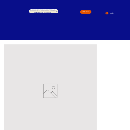
Busque um Produto, ex.: Arquivo,
4000-1517
cardernos, canetas
Login