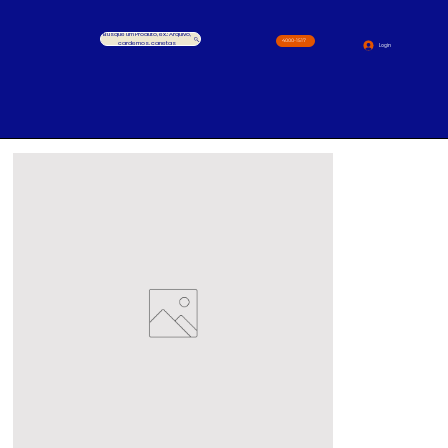
Busque um Produto, ex.: Arquivo,
4000-1517
cardernos, canetas
Login