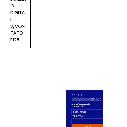
O
DIGITA
L
S/CON
TATO
E125
*E-mail 
promocoes@globals
upply.com.br
Seu e-mail
*
Seu nome *