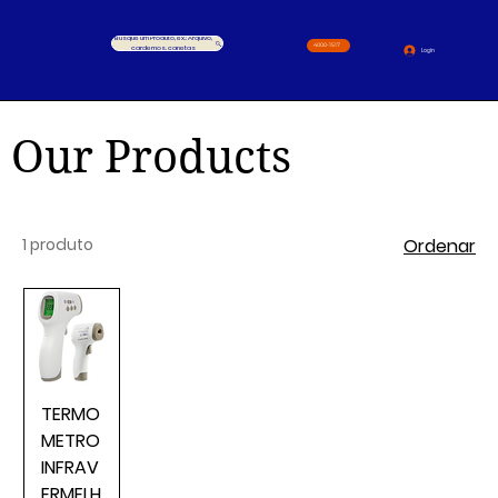
Busque um Produto, ex.: Arquivo,
4000-1517
cardernos, canetas
Login
Our Products
1 produto
Ordenar
TERMO
METRO
INFRAV
ERMELH