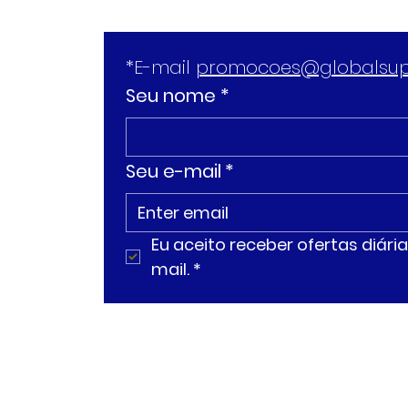
*E-mail 
promocoes@globalsup
Seu nome *
Seu e-mail
*
Eu aceito receber ofertas diár
mail.
*