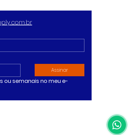
ply.com.br
Assinar
ias ou semanais no meu e-