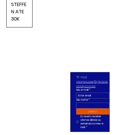
STEFFE
N ATE
30K
*E-mail 
promocoes@globals
upply.com.br
Seu e-mail
*
Seu nome *
Assinar
Eu aceito receber 
ofertas diárias ou 
semanais no meu e-
mail.
*