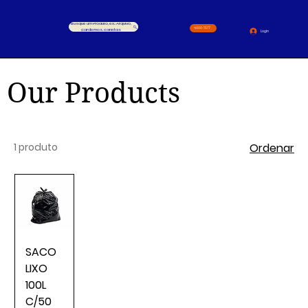
Busque um Produto, ex.: Arquivo,
4000-1517
cardernos, canetas
Login
Our Products
1 produto
Ordenar
SACO
LIXO
100L
C/50